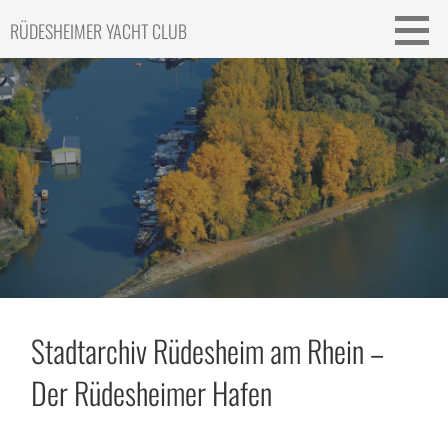
Skip
RÜDESHEIMER YACHT CLUB
to
content
Stadtarchiv Rüdesheim am Rhein –
Der Rüdesheimer Hafen