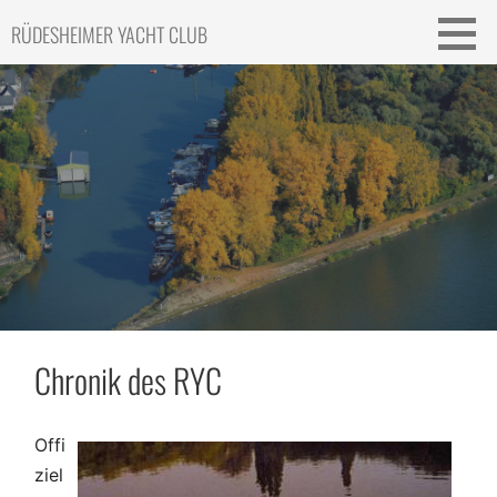
Skip
RÜDESHEIMER YACHT CLUB
to
content
Chronik des RYC
Offi
ziel