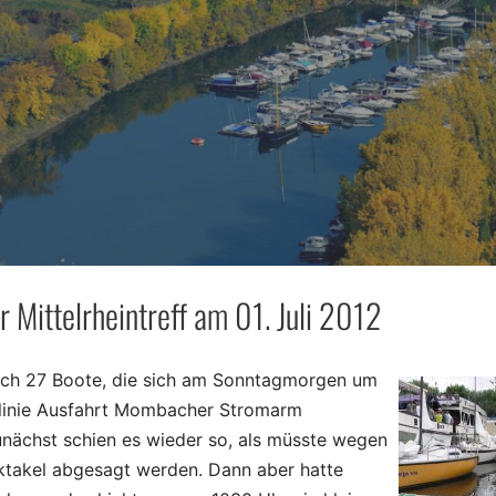
 Mittelrheintreff am 01. Juli 2012
ch 27 Boote, die sich am Sonntagmorgen um
tlinie Ausfahrt Mombacher Stromarm
unächst schien es wieder so, als müsste wegen
ktakel abgesagt werden. Dann aber hatte