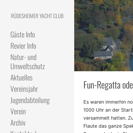
Skip
to
RÜDESHEIMER YACHT CLUB
content
Gäste Info
Revier Info
Natur- und
Umweltschutz
Aktuelles
Fun-Regatta oder
Vereinsjahr
Jugendabteilung
Es waren immerhin no
Verein
1000 Uhr an der Star
versammelt hatten. Z
Archiv
Flaute das ganze Spe