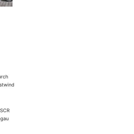
urch
estwind
 SCR
ngau