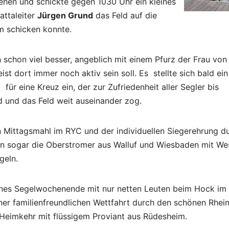
ehen und schickte gegen 1030 Uhr ein kleines
attaleiter
Jürgen Grund
das Feld auf die
m schicken konnte.
n schon viel besser, angeblich mit einem Pfurz der Frau von
st dort immer noch aktiv sein soll. Es stellte sich bald ein
ür eine Kreuz ein, der zur Zufriedenheit aller Segler bis
 und das Feld weit auseinander zog.
 Mittagsmahl im RYC und der individuellen Siegerehrung d
ann sogar die Oberstromer aus Walluf und Wiesbaden mit W
geln.
önes Segelwochenende mit nur netten Leuten beim Hock im
er familienfreundlichen Wettfahrt durch den schönen Rhei
 Heimkehr mit flüssigem Proviant aus Rüdesheim.