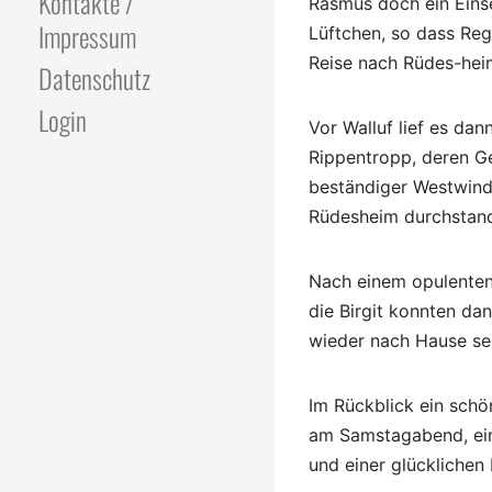
Kontakte /
Rasmus doch ein Eins
Impressum
Lüftchen, so dass Reg
Reise nach Rüdes-hei
Datenschutz
Login
Vor Walluf lief es dan
Rippentropp, deren Gei
beständiger Westwind f
Rüdesheim durchstand
Nach einem opulenten
die Birgit konnten d
wieder nach Hause se
Im Rückblick ein sch
am Samstagabend, ein
und einer glücklichen