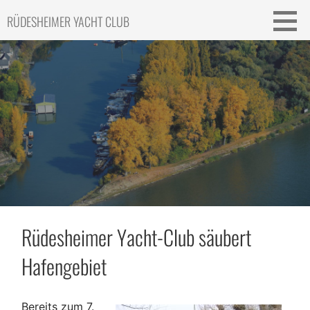
Skip
RÜDESHEIMER YACHT CLUB
to
content
Rüdesheimer Yacht-Club säubert
Hafengebiet
Bereits zum 7.