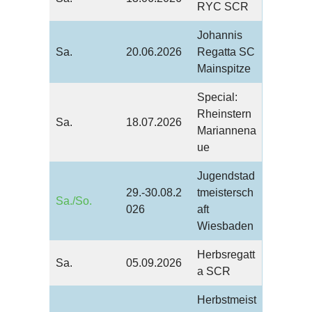
RYC SCR
Johannis
Sa.
20.06.2026
Regatta SC
Mainspitze
Special:
Rheinstern
Sa.
18.07.2026
Mariannena
ue
Jugendstad
29.-30.08.2
tmeistersch
Sa./So.
026
aft
Wiesbaden
Herbsregatt
Sa.
05.09.2026
a SCR
Herbstmeist