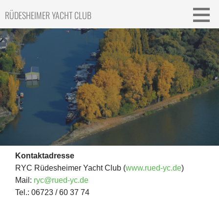
Skip
RÜDESHEIMER YACHT CLUB
to
content
Kontaktadresse
RYC Rüdesheimer Yacht Club (
www.rued-yc.de
)
Mail:
ryc@rued-yc.de
Tel.: 06723 / 60 37 74