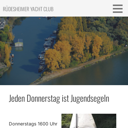
Skip
RÜDESHEIMER YACHT CLUB
to
content
Jeden Donnerstag ist Jugendsegeln
Donnerstags 1600 Uhr