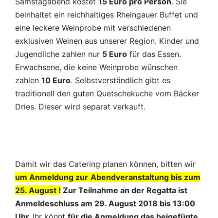
Samstagabend kostet
15 Euro pro Person
. Sie
beinhaltet ein reichhaltiges Rheingauer Buffet und
eine leckere Weinprobe mit verschiedenen
exklusiven Weinen aus unserer Region. Kinder und
Jugendliche zahlen nur
5 Euro
für das Essen.
Erwachsene, die keine Weinprobe wünschen
zahlen
10 Euro
. Selbstverständlich gibt es
traditionell den guten Quetschekuche vom Bäcker
Dries. Dieser wird separat verkauft.
Damit wir das Catering planen können, bitten wir
um Anmeldung zur
Abendveranstaltung bis zum
25. August
!
Zur Teilnahme an der Regatta ist
Anmeldeschluss am 29. August 2018 bis 13:00
Uhr.
Ihr könnt
für die Anmeldung das beigefügte