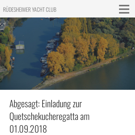
Skip
RÜDESHEIMER YACHT CLUB
to
content
Abgesagt: Einladung zur
Quetschekucheregatta am
01.09.2018