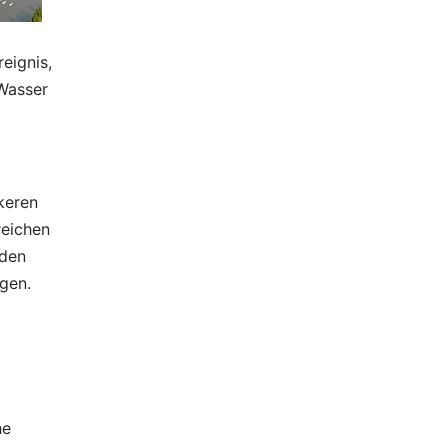
eignis,
Wasser
keren
reichen
 den
gen.
he