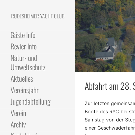
Skip
to
RÜDESHEIMER YACHT CLUB
content
Gäste Info
Revier Info
Natur- und
Umweltschutz
Aktuelles
Abfahrt am 28.
Vereinsjahr
Jugendabteilung
Zur letzten gemeinsa
Verein
Boote des RYC bei s
Samstag von der Steg
Archiv
einer Geschwaderfahr