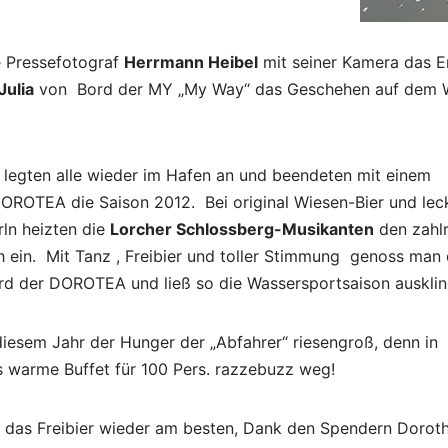
e Pressefotograf
Herrmann Heibel
mit seiner Kamera das Er
Julia
von Bord der MY „My Way“ das Geschehen auf dem 
 legten alle wieder im Hafen an und beendeten mit einem
DOROTEA die Saison 2012. Bei original Wiesen-Bier und lec
ln heizten die
Lorcher Schlossberg-Musikanten
den zahl
h ein. Mit Tanz , Freibier und toller Stimmung genoss man
d der DOROTEA und ließ so die Wassersportsaison ausklin
 diesem Jahr der Hunger der „Abfahrer“ riesengroß, denn in
s warme Buffet für 100 Pers. razzebuzz weg!
das Freibier wieder am besten, Dank den Spendern Dorot