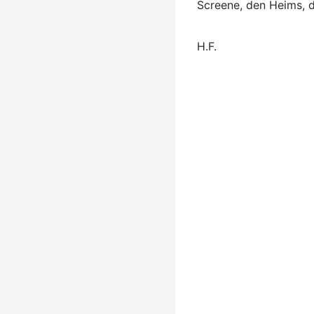
Screene, den Heims, 
H.F.
Beitragsna