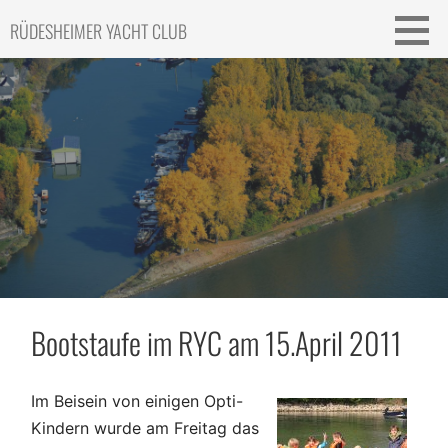
Skip
RÜDESHEIMER YACHT CLUB
to
content
Bootstaufe im RYC am 15.April 2011
Im Beisein von einigen Opti-
Kindern wurde am Freitag das