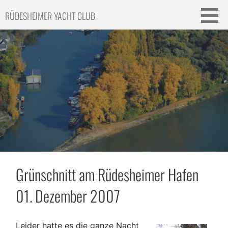
Skip
RÜDESHEIMER YACHT CLUB
to
content
Grünschnitt am Rüdesheimer Hafen
01. Dezember 2007
Leider hatte es die ganze Nacht