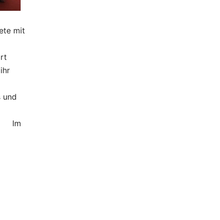
te mit
rt
ihr
s und
 Im