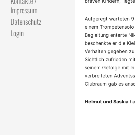
Kontakte /
braven Kindern, legt
Impressum
Aufgeregt warteten 9 
Datenschutz
einem Trompetensolo 
Login
Begleitung enterte Ni
beschenkte er die Kle
Verhalten gegeben zu 
Sichtlich zufrieden m
seinem Gefolge mit e
verbreitet
Clubraum gab es ansc
Helmut und Saskia
ha