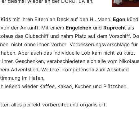
e er diesmal wieder an der DOROTEA an.
Kids mit ihren Eltern an Deck auf den Hl. Mann.
Egon
künde
von der Ankunft. Mit einem
Engelchen
und
Ruprecht
als
kolaus das Clubschiff und nahm Platz auf dem Vorschiff. Do
inen, nicht ohne ihnen vorher Verbesserungsvorschläge für 
haben. Aber auch das individuelle Lob kam nicht zu kurz.
it ihren Geschenken, verabschiedeten sich alle vom Nikolau
inem Adventslied. Weitere Trompetensoli zum Abschied
en Adventsstimmung im Hafen.
hließend wieder Kaffee, Kakao, Kuchen und Plätzchen.
tten alles perfekt vorbereitet und organisiert.