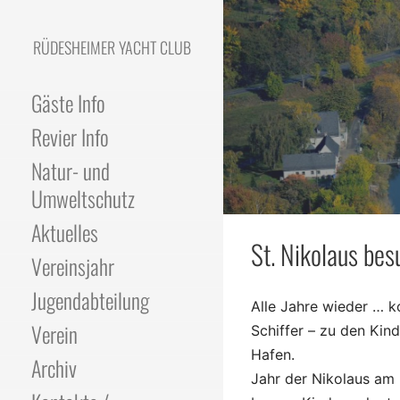
Skip
to
RÜDESHEIMER YACHT CLUB
content
Gäste Info
Revier Info
Natur- und
Umweltschutz
Aktuelles
St. Nikolaus bes
Vereinsjahr
Jugendabteilung
Alle Jahre wieder …
Verein
Schiffer – zu den Ki
Hafen. Na
Archiv
Jahr der Nikolaus am