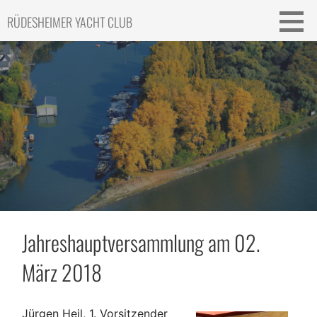
Skip
RÜDESHEIMER YACHT CLUB
to
content
Jahreshauptversammlung am 02.
März 2018
Jürgen Heil, 1. Vorsitzender