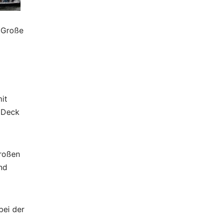
 Große
it
 Deck
roßen
nd
bei der