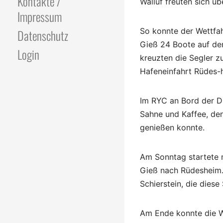
Kontakte /
Walluf freuten sich üb
Impressum
So konnte der Wettfah
Datenschutz
Gieß 24 Boote auf de
Login
kreuzten die Segler z
Hafeneinfahrt Rüdes-h
Im RYC an Bord der D
Sahne und Kaffee, d
genießen konnte.
Am Sonntag startete 
Gieß nach Rüdesheim.
Schierstein, die dies
Am Ende konnte die We