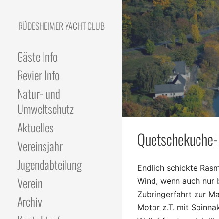
Skip
to
RÜDESHEIMER YACHT CLUB
content
Gäste Info
Revier Info
Natur- und
Umweltschutz
Aktuelles
Quetschekuche-R
Vereinsjahr
Jugendabteilung
Endlich schickte Ras
Verein
Wind, wenn auch nur b
Zubringerfahrt zur M
Archiv
Motor z.T. mit Spinna