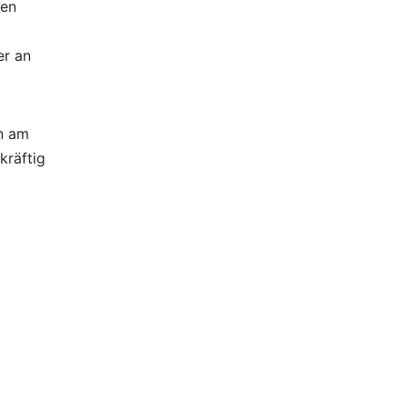
en
er an
n am
kräftig