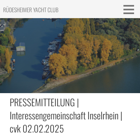
Skip
RÜDESHEIMER YACHT CLUB
to
content
PRESSEMITTEILUNG |
Interessengemeinschaft Inselrhein |
cvk 02.02.2025