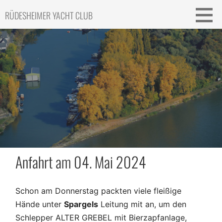
Skip
RÜDESHEIMER YACHT CLUB
to
content
Anfahrt am 04. Mai 2024
Schon am Donnerstag packten viele fleißige
Hände unter
Spargels
Leitung mit an, um den
Schlepper ALTER GREBEL mit Bierzapfanlage,