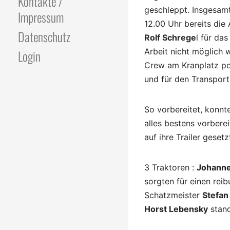
Kontakte /
geschleppt. Insgesamt
Impressum
12.00 Uhr bereits die 
Datenschutz
Rolf Schrege
l für da
Arbeit nicht möglich
Login
Crew am Kranplatz pos
und für den Transpor
So vorbereitet, konn
alles bestens vorbere
auf ihre Trailer geset
3 Traktoren :
Johanne
sorgten für einen rei
Schatzmeister
Stefan
Horst Lebensky
stand