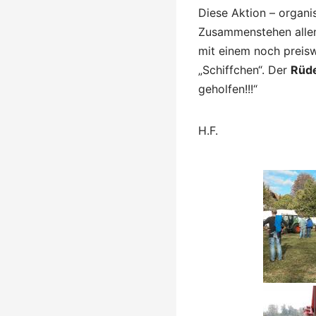
Diese Aktion – organis
Zusammenstehen allen
mit einem noch preisw
„Schiffchen“. Der
Rüde
geholfen!!!“
H.F.