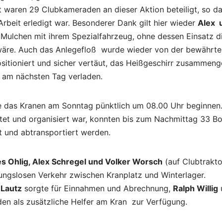
 waren 29 Clubkameraden an dieser Aktion beteiligt, so d
Arbeit erledigt war. Besonderer Dank gilt hier wieder
Alex 
s Mulchen mit ihrem Spezialfahrzeug, ohne dessen Einsatz d
 wäre. Auch das Anlegefloß wurde wieder von der bewährte
itioniert und sicher vertäut, das Heißgeschirr zusammeng
t am nächsten Tag verladen.
te das Kranen am Sonntag pünktlich um 08.00 Uhr beginnen
itet und organisiert war, konnten bis zum Nachmittag 33 B
zt und abtransportiert werden.
s Ohlig, Alex Schregel und Volker Worsch
(auf Clubtrakto
bungslosen Verkehr zwischen Kranplatz und Winterlager.
 Lautz
sorgte für Einnahmen und Abrechnung,
Ralph Willig
en als zusätzliche Helfer am Kran zur Verfügung.