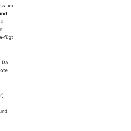
ass um
und
ie
n
e-fügt
. Da
oote
r)
und