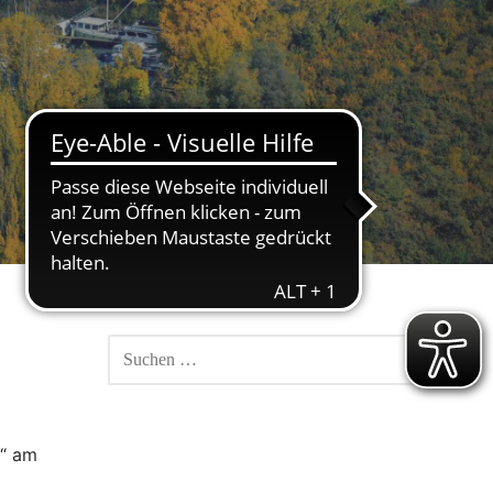
SUCHEN
NACH:
e“ am